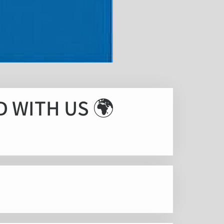
🌍 STAND WITH US – תכנית מנהיגות והסברה בינלאומית