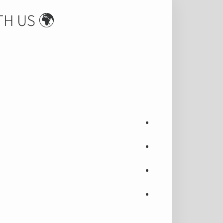
🌍 STAND WITH US – תכנית מנהיגות והסברה בינלאומית