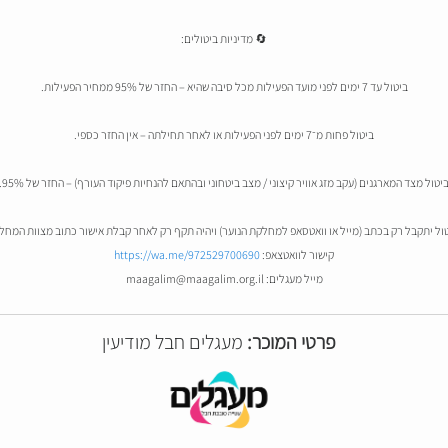
🔄 מדיניות ביטולים:
ביטול עד 7 ימים לפני מועד הפעילות מכל סיבה שהיא – החזר של 95% ממחיר הפעילות.
ביטול פחות מ־7 ימים לפני הפעילות או לאחר תחילתה – אין החזר כספי.
יטול מצד המארגנים (עקב מזג אוויר קיצוני / מצב ביטחוני ובהתאם להנחיות פיקוד העורף) – החזר של 95%.
טול יתקבל רק בכתב (מייל או וואטסאפ למחלקת הנוער) ויהיה תקף רק לאחר קבלת אישור כתוב מצוות המחל
קישור לוואטצאפ:
https://wa.me/972529700690
מייל מעגלים: maagalim@maagalim.org.il
פרטי המוכר:
מעגלים חבל מודיעין