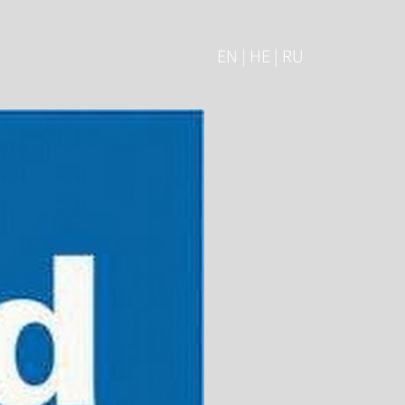
EN | HE | RU