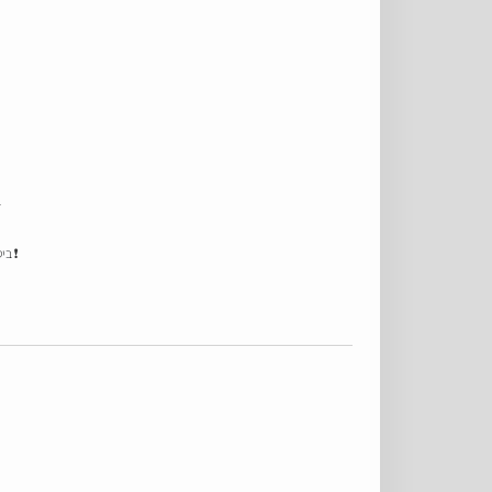
ב
❗ בי