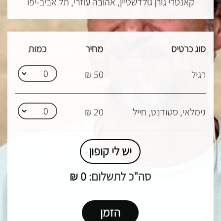
קאנטרי גורן גולדשטיין, אהובה עוזרי, תל אביב-יפו
סוג כרטיס
מחיר
כמות
רגיל
50 ₪
גימלאי, סטודנט, חייל
20 ₪
יש לי קופון
סה"כ לתשלום:
0
₪
הזמן