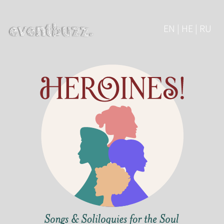
EN | HE | RU