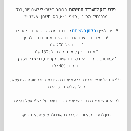
פרטי בנק להעברת התשלום
: הפורום הישראלי לעירוניות, בנק
מרכנתיל: מס' 17, סניף: 654, מס' חשבון : 390325
5. ניתן לעיין
ב
תקנון העמותה
טרם חתימה על בקשת ההצטרפות.
6. דמי החבר הינם שנתייים. לשנה אחת הם כדלקמן:
* חבר רגיל: 200 ש"ח
* אזרח ותיק / סטודנט / חייל : 150 ש"ח
* עמותות, מוסדות אקדמיים, רשויות מקומיות, תאגידים ועסקים
פרטיים : 400 ש"ח
***לפי נוהל חדש, חברת הגבייה אשר גובה את דמי החבר מוסיפה את עמלת
הסליקה לסכום דמי החבר.
לכן החיוב שתראו בכרטיס האשראי הינו בתוספת של 5 ש"ח עמלת סליקה.
ניתן להעביר תשלום בהעברה בנקאית ולהימנע מתשלום נוסף.