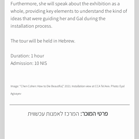
Furthermore, she will speak about the exhibition as a
whole, providing key elements to understand the kind of
ideas that were guiding her and Gal during the
installation process.
The tour will be held in Hebrew.
Duration: 1 hour
Admission: 10 NIS
Image: “Chen Cohen: How to Die Beautiful,” 2021. Installation view at CCA Tel Aviv. Photo: Eyal
Agivayev
פרטי המוכר:
המרכז לאמנות עכשווית