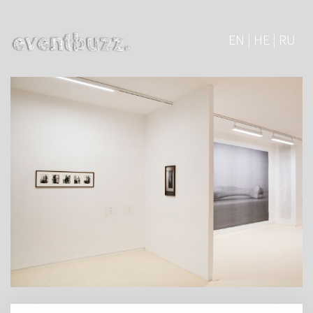
EN | HE | RU