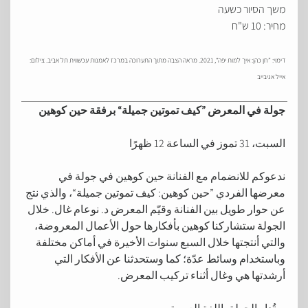
משך הסיור כשעה
מחיר: 10 ש"ח
דימוי: ”חן כהן: איך למות יפה“, 2021. מראה הצבה מתוך התערוכה במרכז לאמנות עכשווית תל אביב. צילום:
אייל אגיבייב
جولة في المعرض ”كيف تموتين جميلة“ برفقة حين كوهين
السبت، 31 تموز في الساعة 12 ظهرًا
ندعوكم للانضمام مع الفنانة حين كوهين في جولة في
معرضها الفردي ”حين كوهين: كيف تموتين جميلة“، والذي نتج
عن حوار طويل بين الفنانة وقيّم المعرض د. نوعام غال. خلال
الجولة ستشاركنا كوهين بأفكارها حول الأعمال المعروضة،
والتي أنتجتها خلال السبع سنوات الأخيرة في أماكن مختلفة
وباستخدام وسائط عدّة؛ كما وستحدثنا عن الأفكار التي
أرشدتها هي وغال أثناء تركيب المعرض.