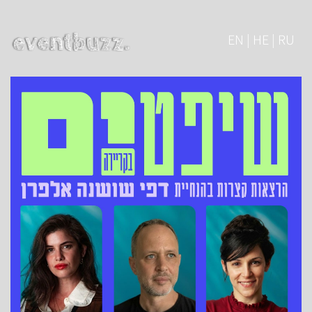
EN | HE | RU