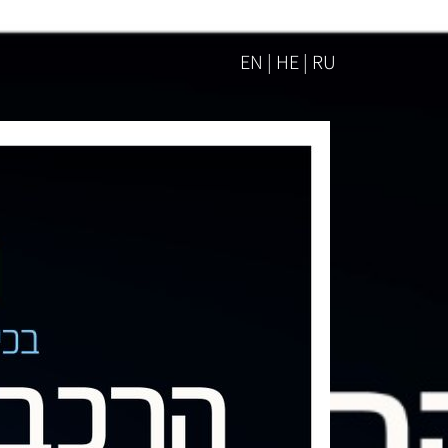
EN | HE | RU