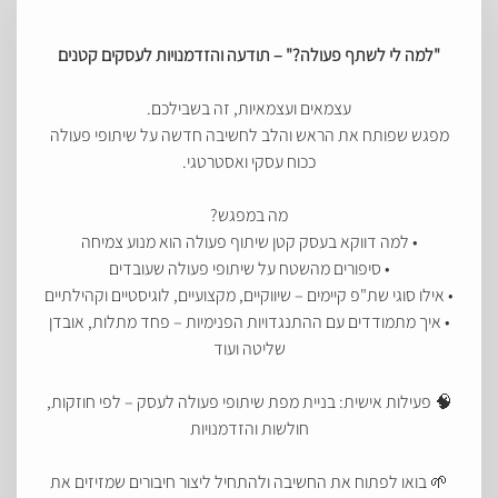
"למה לי לשתף פעולה?" – תודעה והזדמנויות לעסקים קטנים
עצמאים ועצמאיות, זה בשבילכם.
מפגש שפותח את הראש והלב לחשיבה חדשה על שיתופי פעולה
ככוח עסקי ואסטרטגי.
מה במפגש?
• למה דווקא בעסק קטן שיתוף פעולה הוא מנוע צמיחה
• סיפורים מהשטח על שיתופי פעולה שעובדים
• אילו סוגי שת"פ קיימים – שיווקיים, מקצועיים, לוגיסטיים וקהילתיים
• איך מתמודדים עם ההתנגדויות הפנימיות – פחד מתלות, אובדן
שליטה ועוד
🧠 פעילות אישית: בניית מפת שיתופי פעולה לעסק – לפי חוזקות,
חולשות והזדמנויות
🌱 בואו לפתוח את החשיבה ולהתחיל ליצור חיבורים שמזיזים את