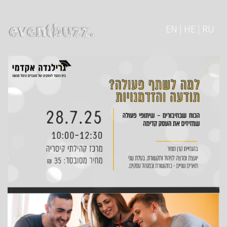
EN | HE | RU