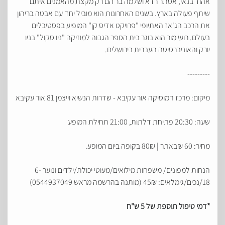
אהוד בנאי, אסתר רדא ושלמה בר הם רק מקצת מהאמנים איתם
שיתף פעולה בארץ. בשנים האחרונות הוא מוביל יחד עם אבטה בריהון
את הרכב הג'אז האתיופי "פרויקט אדיס קן" המופיע בפסטיבלים
בעולם. רועי מור הוא בוגר בית הספר הגבוה למוזיקה "ניו סקול" בניו
יורק והאוניברסיטה העברית בירושלים.
---------
מיקום: מרכז המוסיקה אור עקיבא - שדרות הנשיא וייצמן 81 אור עקיבא
שעה: 20:30 פתיחת דלתות, 21:00 תחילת המופע
מחיר: 60 ₪באתר | 80₪ בקופה ביום המופע.
הנחות למפונים/ משפחות מילואים/מעוטי יכולת/ילדים ונוער 6-
18/נכים/גימלאים: 45₪ (מותנה בהרשמה מראש 0544937049)
*דמי טיפול תוספת של 5 ש"ח