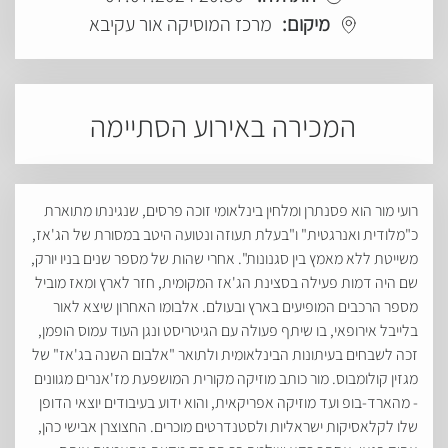
מיקום:
מרכז המוסיקה אור עקיבא
המכירה באירוע הסתיימה
רועי מור הוא פסנתרן ומלחין בינלאומי זוכה פרסים, שנגינתו מתוארת
כ"מלודית ואנרגטית" ו"בעלת תעוזה ונטועה היטב במסורת של הג'אז,
משייטת ללא מאמץ בין סגנונות". אחרי שהות של מספר שנים בניו יורק,
שם היה דמות פעילה בסצינת הג'אז המקומית, חזר לארץ ומאז מוביל
מספר הרכבים המופיעים בארץ ובעולם. אלבומו האחרון שיצא לאור
בלייבל אירופאי, בו שיתף פעולה עם הגיטריסט ונגן העוד עמוס הופמן,
זכה לשבחים בעיתונות הבינלאומית ולתואר "אלבום השנה בג'אז" של
מגזין קולומבוס. מור כותב מוזיקה מקורית המושפעת מז'אנרים מגוונים
- מהארד-בופ ועד מוזיקה אפריקאית, והוא ידוע בעיבודים יוצאי הדופן
שלו לקלאסיקות ישראליות ולסטנדרטים מוכרים. החצוצרן אבישי כהן,