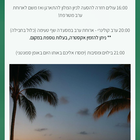
16:00 עולים חזרה להסעה לכיון המלון להתארגן ואז משם לארוחת
ערב מטורפת!
20:00 ערב קולינרי - ארוחת ערב במסעדה שף טעימה (כלול בחבילה)
** ניתן להזמין אקסטרה, בעלות נוספת במקום.
21:00 בילוים ומסיבות (ימסרו אליכם באותו היום באופן ספונטני)