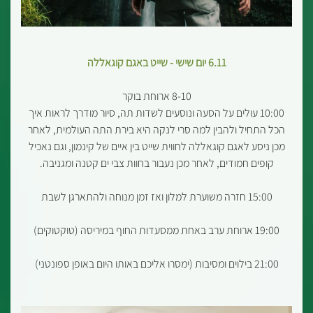
6.11 יום שישי - שייט באגם קוגאללה
8-10 ארוחת בוקר
10:00 עולים על הסעה ונוסעים לשדות תה, סיור מודרך לראות איך
הכל התחיל ולהבין למה סרי לנקה היא בירת התה העולמית, לאחר
מכן ניסע לאגם קוגאללה לחווית שייט בין איים של קינמון, וגם נאכיל
קופים חמודים, לאחר מכן נעבור בחוות צבי ים קטנה ומגניבה.
15:00 חזרה משוערת למלון ואז זמן מנוחה ולהתארגן לשבת
19:00 ארוחת ערב באחת ממסעדות החוף במיריסה (טוקטוקים)
21:00 בילוים ומסיבות (ימסרו אליכם באותו היום באופן ספונטני)