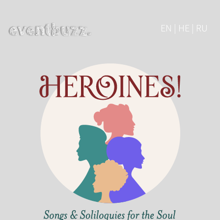
EN | HE | RU