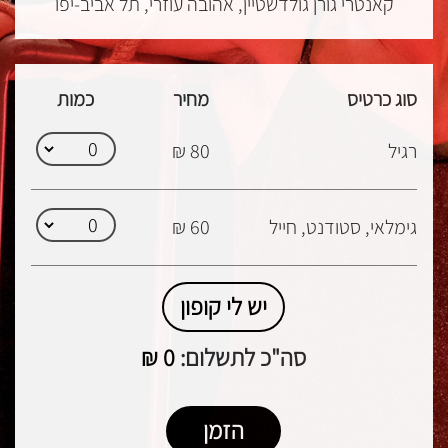
קאנטרי גורן גולדשטיין, אהובה עוזרי, תל אביב-יפו
סוג כרטיס
מחיר
כמות
רגיל
80 ₪
גימלאי, סטודנט, חייל
60 ₪
יש לי קופון
סה"כ לתשלום:
0
₪
הזמן