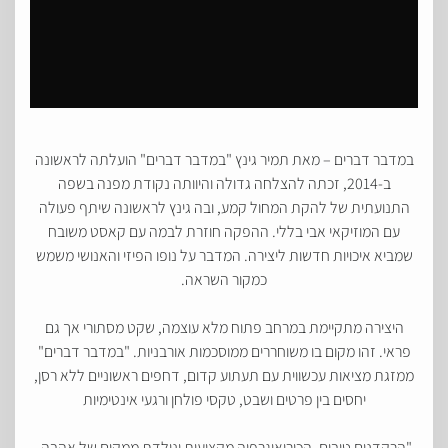
במדבר דברים – מאת תמיר גינץ "במדבר דברים" הועלתה לראשונה
ב-2014, זכתה להצלחה גדולה והיוותה נקודת מפנה בשפה
התנועתית של להקת המחול קמע, ובה גינץ לראשונה שיתף פעולה
עם המוזיקאי אבי בללי. ההפקה חוזרת לבמה עם קאסט משובח
שמביא איכויות חדשות ליצירה. המדבר על נופו הפיזי והאנושי משמש
כמקור השראה.
היצירה מתקיימת במרחב פתוח מלא עוצמה, שקט מסתורי אך גם
פראי. זהו מקום בו משוחררים ממוסכמות אורבניות. "במדבר דברים"
ממזגת מציאות עכשווית עם תעתוע קדום, דחפים ראשוניים ללא רסן,
יחסים בין פרטים ושבט, טקסי פולחן ורגעי אינטימיות
"הרקדנים טובים, הכוריאוגרפיה מקצועית ונולדת ממקום של אהבה,