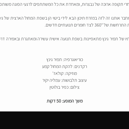
רי תקופה ארוכה של נבצרות, ומאחדת את כל המשתתפים לרגעי הפוגה משותפים,
חבר אותנו זה לזה במזרח תיכון הבא לידי ביטוי הן בשפת המחול הארצית של גינץ
מרים תנועתיים חדשים.
 המחול קמע, יצירותיו של תמיר גינץ מתאפיינות בשפת תנועה אישית עשירה ומאתגרת ובאמ
כוריאוגרפיה: תמיר גינץ
רקדנים: להקת המחול קמע
מוזיקה: קולאז'
עיצוב תלבושות: עמליה יקיר
צילום: כפיר בולוטין
משך המופע: 50 דקות