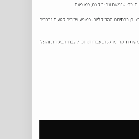
 כדי שננשום ונחייך קצת, כמו פעם.
 והן בבחירות המוזיקליות. במופע שזורים קטעים נבחרים
ירה דרמטית חזקה ומרגשת. עבודותיו זכו לשבחי הביקורת והועלו