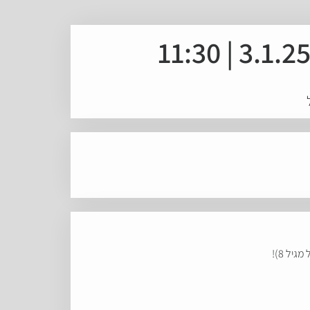
יל 8)!