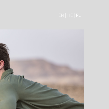
EN | HE | RU