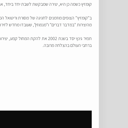
קומזיץ כשמה כן היא, יצירה שמבקשת לשבת יחד ביחד, אח
ב"קומזיץ" הצופים מוזמנים לחגיגה של מסורת וריטואל המ
מהיצירות "במדבר דברים" ו"מנמוזין", שעובדו מחדש לזירת התרחשות של 360° לצד חו
תמיר גינץ יסד בשנת 2002 את להקת
ברחבי העולם בהצלחה מרובה.