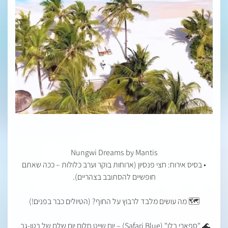
Nungwi Dreams by Mantis
• בסיס אירוח: חצי פנסיון (ארוחות בוקר וערב כלולות – ככה שאתם
חופשיים להסתובב בצהריים).
🗺️ מה עושים מלבד לרבוץ על החוף? (הטיולים כבר בפנים!)
🌊 "ספארי בלו" (Safari Blue) – יום שייט חלום יום שלם של בטן-גב,