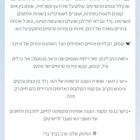
שנקלול ונופים מהסרטים. עולים על סירת עץ מסורתית, שטים בין איים
קטנים ולגונות נסתרות, ועוצרים לשנורקלינג בשוניות אלמוגים
מטורפות. נרד גם לאי חול לבן שנעלם כשהגאות מגיעה, ונאכל ארוחת
צהריים עשירה של דגים, פירות ים ופירות טרופיים מתוקים על האי.
🐒 קופים, תבלינים והחיים האמיתיים הצד האותנטי והירוק של זנזיבר:
• חוות התבלינים: סיור ריחות וטעמים שבו נראה (ונטעם!) איך גדלים
וניל, קינמון, קקאו ופירות טרופיים ישר מהעץ.
• יער ג'וזאני: שמורת הטבע הרשמית של האי. נלך בין עצים ענקיים
וניפגש מקרוב עם קופי הקולובוס האדומים והנדירים (הם חיים רק
פה!).
• ביקור בכפר מקומי: הצצה אמיתית ומקסימה לחיים, לתרבות ולחיוכים
של תושבי האי מעבר לריזורטים.
🥂 הפינוק שלנו: ערב בביץ' בר!