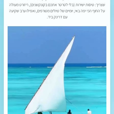
שצריך: טיסות ישירות (בלי לטרטר אתכם בקונקשנים), ריזורט מעולה
על החוף הכי יפה באי, יומיים של טיולים מטורפים, ואפילו ערב שקיעה
עם דרינק ביד.