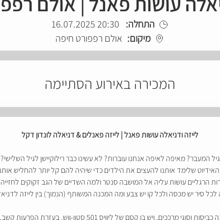
יאלה עושות פאנל | אולם רפפ
התחלה:
20:30 16.07.2025
מיקום:
אולם רפפורט חיפה
המכירה באירוע הסתיימה
לייזה ודניאלה עושות פאנל | לייזה פאנלים & דניאלה לונדון דקל
גיל המעבר? מאיפה לאיפה אנחנו עוברות? לא עשינו כבר רילוקיישן לגיל השלישי?
האידיוט שלימד אותנו להעצים את הילדים כדי שיהיה להם קל יותר להחליש אותנ
ת הרגליים עושות עליה אל המושבה סנטר ולמה השדיים של הגב זקוקים לחזייה
לכל סיר יש מכסה ולכל קו יש צבע ומה המכנה המשותף (הנמוך) בין לייזה לדניא
שתי נשים בגיל הדהוי, הכבוי, האירוני, המפוכח, שעבר הרבה כביסות וס