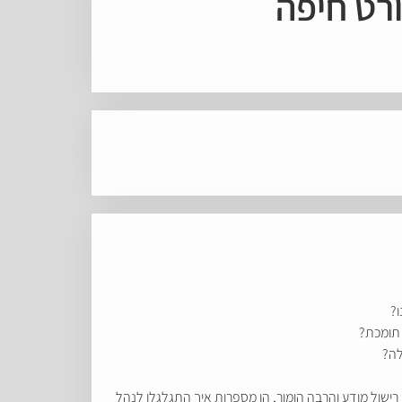
ורט חיפה
ו?
 תומכת?
לה?
וגי מרככים, ויש בו קסם של ליוויס 501 סטון-ווש. בעזרת הפרעות קשב, רישול מודע והרבה הומור, הן מספרות איך התגלגלו לנהל