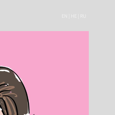
EN | HE | RU