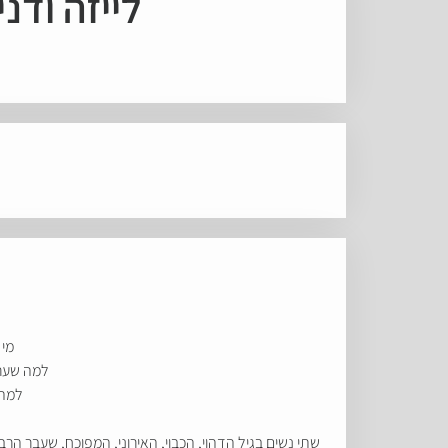
לייזה ודנ
מי 
למה שערו
למה 