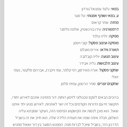
במאי
: גלעד עמנואל גורדון
ע. במאי ושותף אמנותי
: טל סער
מחזה
: שחר קראוס
דרמטורגיה
: עידו בורנשטיין, שלמה פלסנר
מפיקה
: יוליה גולנד
מוסיקה ועיצוב פסקול
: קובי ויטמן
תאורה ווידאו
: איריס מועלם
עיצוב תנועה
: יוליה קובלובה
עיצוב תלבושות
: גליה אבידר
שחקני פסקול
: אורה מאירסון, רפי קלמר, עמי ויינברג, אברהם סלקטר, נעמי
יואלי
שחקנים יוצרים
: ספיר הרטמן, עמית סלמן
ברוכים הבאים לטקס טכנולוגי לזימון רוחות. דור מזמינה אתכם לאירוע יחודי,
תיקשור חי עם הדורות הקודמים וכל זה ישר לאוזניות. לאירוע מגיע יחד איתנו
שאול. הוא מוכן לנסות את הקישקוש המיסטי הזה, העיקר שסבתא עליה
השלום, תגלה איפה שמה את תעודת הלידה שלה. הוא חייב את זה בשביל
הדרכון הזר, בשביל שיוכל לברוח מפה. המפגש הסוער בין דור ושאול מפגיש