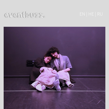
EN | HE | RU