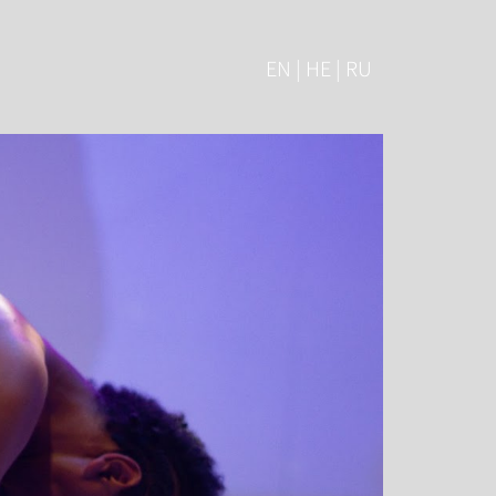
EN | HE | RU