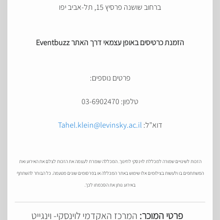
ברחוב שושנה פרסיץ 15, תל-אביב יפו
הזמנת כרטיסים באופן עצמאי דרך האתר Eventbuzz
פרטים נוספים:
טלפון: 03-6902470
דוא"ל:
Tahel.klein@levinsky.ac.il
הזכות לשינויים שמורה למכללת לוינסקי לחינוך.
המכללה שומרת לעצמה את הזכות לצלם את האירוע ואת
המשתתפים בו ולעשות בצילומים אלו
שימוש באתר המכללה או בפרסומים שונים מטעמה. כל הבוחר להשתתף
באירוע נותן את הסכמתו לכך.
פרטי המוכר:
המרכז האקדמי לוינסקי- וינגייט