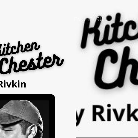
EN | HE | RU