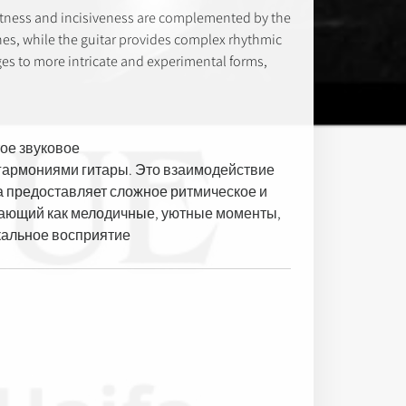
ghtness and incisiveness are complemented by the
ines, while the guitar provides complex rhythmic
es to more intricate and experimental forms,
ое звуковое
 гармониями гитары. Это взаимодействие
а предоставляет сложное ритмическое и
ающий как мелодичные, уютные моменты,
альное восприятие.