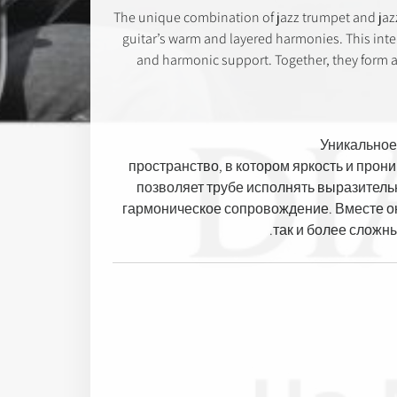
The unique combination of jazz trumpet and jazz
guitar’s warm and layered harmonies. This inter
and harmonic support. Together, they form a
Уникальное
пространство, в котором яркость и про
позволяет трубе исполнять выразитель
гармоническое сопровождение. Вместе 
так и более сложн