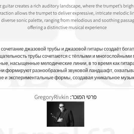
 guitar creates a rich auditory landscape, where the trumpet’s bri
action allows the trumpet to deliver expressive, intricate melodic l
 diverse sonic palette, ranging from melodious and soothing passag
offering a distinctive musical experience
 сочетание джазовой трубы и джазовой гитары создаёт богат
ницательность трубы сочетаются с тёплыми и многослойными
ные, насыщенные мелодические линии, в то время как гитар
они формируют разнообразный звуковой ландшафт, охватыв
ые и экспериментальные формы, создавая уникальное музык
GregoryRivkin
פרטי המוכר: