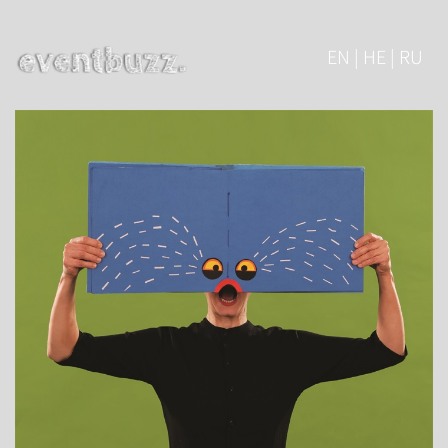
EN | HE | RU