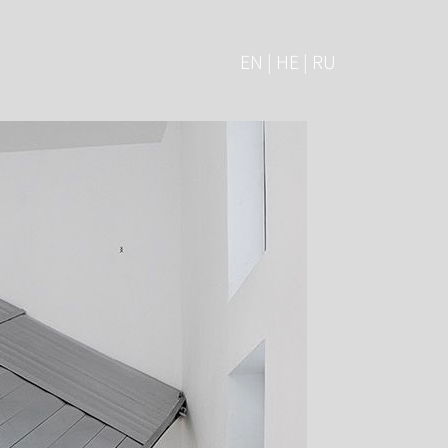
EN | HE | RU