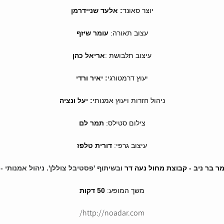
יוצר סאונד
: אלעד שניידרמן
עצוב תאורה:
עומר שיזף
עיצוב תלבושת
אריאל כהן
:
יעוץ דרמטורגי
: יאיר ורדי
ניהול חזרות ויעוץ אמנותי
: יעל ונציה
צילום סטילס:
תמר לם
עיצוב גרפי:
דורית טלפז
ר בר ניב
- קבוצת מחול נעה דר
ובשיתוף 'פסטיבל צוללן'. ניהול אמנותי -
משך המופע:
50 דקות
http://noadar.com/