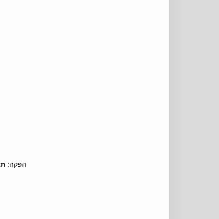
הפקה:
תמ