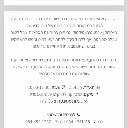
כשבינה אנושית ובינה מלאכותית נפגשות ויוצרות תוכן! כיצד ניתן עם
הבינה המלאכותית ליצור גאנט של תוכן לדיגיטל-
פייסבוק/אינסטגרם/טיקטוק, גם תוכן כתוב וגם תסריטים. נוכל ליצור
טבלה מפורטת ואף ללמוד כיצד לקחת רעיון לתוכן וממש להשתמש
בבינה שתכתוב אותו מתחילתו ועד סופו
בהנחיית הדס גרון, יועצת עסקית ומרצה בתחום של שיווק ואסטרטגיה
שיווקית, מפתחת גישת שיווק בגישת האקסל והטישו, גם פרטיקות
שיווקיות וגם התגברות על חסמים.
📅
תאריך:
21.4.25 | ⏰
שעות:
10:00-12:30
📍
מיקום:
מרכז קהילתי קיסריה (הקאנטרי)
💰 ב
עלות מסובסדת:
35 ש"ח
📞
לפרטים והרשמה:
מאיה – 054-4341018 | ענבל – 054-494-1747