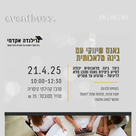
EN | HE | RU