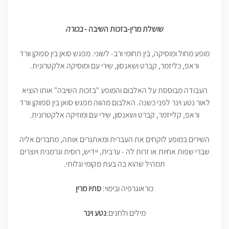
שושלת מרין-בזכות השיבה -
בכורה
מופע מחול ומוסיקה, בין תחומי ורב- לשוני. מפגש סואן בין ספוקן וורד
וראפ, כליזמר, קברט ושאנסון, שירי עם ומוסיקה אלקטרונית.
העבודה מבוססת על האלבום והמופע "בזכות השיבה" אותו הוציא
לאור נטע וינר לפני כשנה. האלבום מהווה מפגש סואן בין ספווקן וורד
וראפ, קלייזמר, קברט ושאנסון, שירי עם ומוזיקה אלקטרונית.
השירים במופע לוקחים את העברית ומאתגרים אותה, מחברים אליה
שברי שפות אחיות או זרות לה - ערבית, יידיש, רוסית וגרמנית ויוצרים
תמהיל שהוא בה בעת מקומי וגלותי.
כוראוגרפיה ובימוי:
סתיו מרין
מילים ולחנים:
נטע וינר