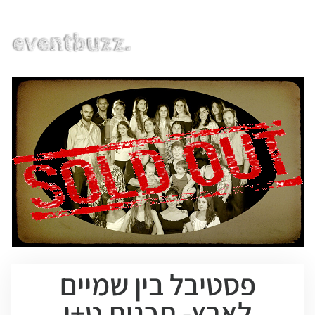
EN | HE | RU
פסטיבל בין שמיים
לארץ- תכנית ט+י