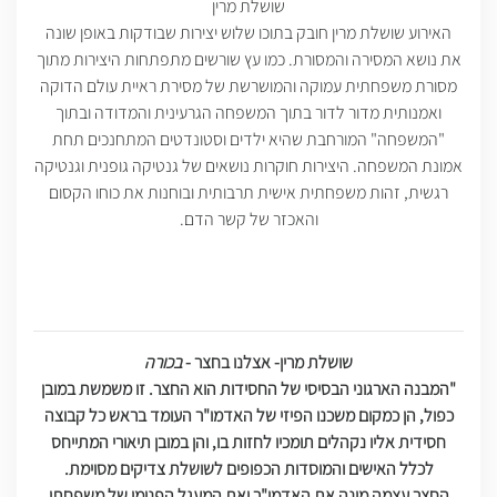
שושלת מרין
האירוע שושלת מרין חובק בתוכו שלוש יצירות שבודקות באופן שונה
את נושא המסירה והמסורת. כמו עץ שורשים מתפתחות היצירות מתוך
מסורת משפחתית עמוקה והמושרשת של מסירת ראיית עולם הדוקה
ואמנותית מדור לדור בתוך המשפחה הגרעינית והמדודה ובתוך
"המשפחה" המורחבת שהיא ילדים וסטונדטים המתחנכים תחת
אמונת המשפחה. היצירות חוקרות נושאים של גנטיקה גופנית וגנטיקה
רגשית, זהות משפחתית אישית תרבותית ובוחנות את כוחו הקסום
והאכזר של קשר הדם.
שושלת מרין- אצלנו בחצר -
בכורה
"המבנה הארגוני הבסיסי של החסידות הוא החצר. זו משמשת במובן
כפול, הן כמקום משכנו הפיזי של האדמו"ר העומד בראש כל קבוצה
חסידית אליו נקהלים תומכיו לחזות בו, והן במובן תיאורי המתייחס
לכלל האישים והמוסדות הכפופים לשושלת צדיקים מסוימת.
החצר עצמה מונה את האדמו"ר ואת המעגל הפנימי של משפחתו