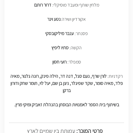
מלחין שותף ומעבד מוסיקלי:
דרור רותם
אקורדיון ושירה:
נטע וינר
פסנתר:
ענבר מיליקובסקי
הקשה:
סתיו ליפיץ
סמפלר:
רועי חסון
רקדניות:
לורן שרף, נעם סגל, דנה דר, הילה פינק, רונה גלנור, מאיה
פלד, מאיה סומר, שקד שפיגלר, ניצן בן שם, יעל לוי, תומר שחק ודורון
ברקן
בשיתוף בית הספר לאמנויות הבוסתן בהנהלת זאביק ומיקי מרין.
פרטי המוכר:
עמותת בין שמיים לארץ