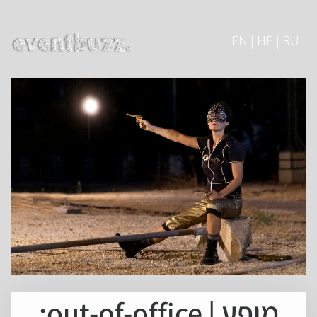
EN | HE | RU
מופע | out-of-office: