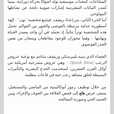
المسّاحات كمعدات موسيقية تولّد أصواتًا بحركة دورانية، بينما
تُصدر النباتات المفترسة إشارات صوتية ناتجة عن نشاطها
البيولوجي.
أما الجزء الثاني، من إعداد ريشِف, فيتتبع شخصية "نون" – إلهة
أسطورية جدلية مرتبطة بالفوضى والعبور بين العوالم. تحمل
هذه الشخصية توتراً ثنائياً، إذ تجسّد في آنٍ واحد مصدر الحياة
ونهايتها – وهما محوران للوجود يتقاطعان وينبعان من نفس
الجذر الفوضوي.
الفضاء الذي يبنيه بلبيرسكي وريشِف يتناغم مع نوعية
عروض
الرعب (Spook Show)
– وهي عروض مسرحية أمريكية من
أوائل القرن العشرين، استخدمت الخدع البصرية والتأثيرات
البسيطة لخلق مشاهد رعب حية في قاعات مظلمة.
من خلال توظيف رموز أبوكاليبتية من الماضي والمستقبل،
يسعى عرض
هلع
إلى فحص العلاقة بين الخوف والإغراء، وبين
الجسد الحي وصورته المعالجة.