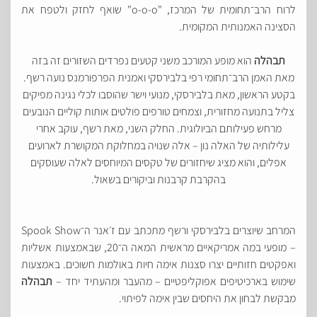
לרוח הרב־תחומית של המרכז, "o-o-o" שואף לחזק ולטפח את
הסצינה האמנותית המקומית.
תבהלה
הוא מופע המורכב משני קטעים נפרדים השזורים זה בזה
מאת האמן הרב־תחומי רפי בלבירסקי ואמנית הפרפורמנס נועה רשף.
בקטע הראשון, מאת בלבירסקי, מנועי וישר שהוסבו לכלי נגינה מפיקים
צליל בתנועה מחזורית, וצמחים טורפים פולטים אותות קוליים הנובעים
מרחש פעילותם הביולוגית. החלק השני, מאת רשף, עוקב אחרי
עלילותיה של האלה נון – אלה שנויה במחלוקת המקושרת לארועים
אפלים, והוא מציג שיחזורים של טקסים המיוחסים לאלה שעוסקים
בהקרבת קרבנות וביקורים בשאול.
המרחב שיוצרים בלבירסקי ורשף מתכתב עם ז׳אנר ה־Spook Show
– מופעי במה אמריקאיים מראשית המאה ה־20, שבאמצעות אשליות
ואפקטים חזותיים יצרו סצנות אימה חיות באולמות חשוכים. באמצעות
שימוש בארכיטיפים אפוקליפטיים – מהעבר ומהעתיד יחד –
תבהלה
מבקשת לבחון את היחסים שבין אימה לפיתוי.