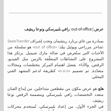
_______________________________________________
عرض | out-of-office: رافي بلبيرسكي ونوعا ريشِف
بمبادرة من غاي برنارد ريتشمان وتحت إشراف SweeTransfer
(شاحر مزراحي ويوئيل بيلد) «out of office» هو سلسلة من
الأحداث التي ستُعرض في صالة مارك شيميل. يرتكز هذا
المشروع على النشاطات المتعلّقة بالزمن مثل الفيديو،
الرقص، والأداء. بفضل اهتمام المركز بتخصّصات ومجالات
متعدّدة, تم تصميم «o-o-o» كطريقة لدعم المشهد الفني
المحلي.
هلع
هو عرض مكوّن من مقطعين متداخلين، من إبداع الفنان
متعدد التخصصات رافي بلبيرسكي ومصممة الرقص نوعا
ريشِف.
في الجزء الأول، من إعداد بلبيرسكي، تُستخدم محركات