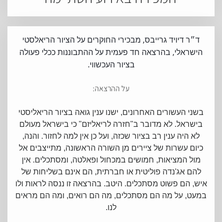
ד״ר דיויד גרייבס, מבכירי החוקרים על הציור הריאלסטי
הישראלי, בהרצאה חד פעמית על ההתבוננות ככלי פעולה
בציור העכשווי.
על ההרצאה:
בשני העשורים האחרונים, ישנו ענין גואה בציור הריאליסטי
בישראל. לא מדובר ב"חזרה לריאליזם" כי בישראל מעולם
לא היה ענין רב בציור שכזה, ועל כן אין למה לחזור. והנה,
כיום עשרות של ציירים מן השורה הראשונה, מתייצבים אל
מול המציאות, חמושים במכחול ופאלטה, ומסתכלים. אין
להם אג'נדה פוליטית או חברתית, הם אינם בשליחות של
איש, הם פשוט מסתכלים. היטב. בהרצאה זו ננסה לראות ולו
במעט, על מה הם מסתכלים, מה הם רואים, ומה הם מראים
לנו.