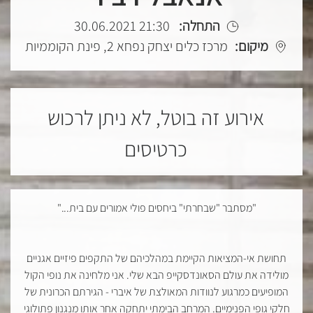
התחלה:
21:30 30.06.2021
מיקום:
מרכז כלים יצחק נפחא 2, פינת הקוממיות
אירוע זה בוטל, לא ניתן לרכוש
כרטיסים
"מסתבר "שבחרתי" ביחסים פולי אמורים עם בית..."
תחושת אי-המציאות הקיימת במהלכיהם של התקפים פיזיים אגניים
מולידה את עולם הסאונדסקייפ הבא שלי. אני מלחינה את נופי הקול
המופיעים כמרגוע לנוודות המאולצת של איברי - הגירתם הכרונית של
חלקי גופי הפנימיים. המרחב הבימתי יתחקה אחר אותו מנגנון פתולוגי