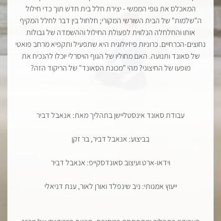
המאכלס את גופי הממשי - יצירת חלל בית חדש תוך כדי חילול
ה"שלמות" של הבית השורשי המקורי; חלחול בין דבר לחלל המקיף
אותו והחלחלה הנלווית לפעולת החילול וההשמדה של גבולות
נחוצים-הכרחיים. כרוניות פיזיולוגית היא שתפעיל ותקפיא מרחב פואטי
של סאונד ותנועה. האם מחוליו של הגוף הויסרלי יוכלו להנכיח את
מופעו של החיצוני? מהי "מכונת הסאונד" של הריקוד הזה?
עבודת סאונד אינסטליישן בתהליך מאת: אנאבל דביר
בביצוע: אנאבל דביר, בר זקן
וידאו-ארט ועיצוב סאונדסקייפ: אנאבל דביר
ייעוץ אמנותי: ניב שינפלד ואורן לאור, ענת דניאלי