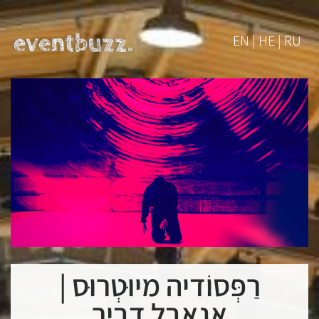
EN | HE | RU
רַפְּסוֹדיה מיוּטְרוּס |
אנאבל דביר