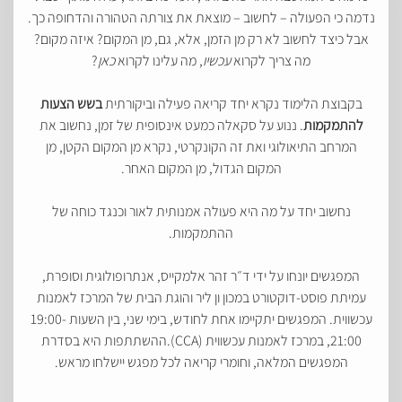
נדמה כי הפעולה – לחשוב – מוצאת את צורתה הטהורה והדחופה כך.
אבל כיצד לחשוב לא רק מן הזמן, אלא, גם, מן המקום? איזה מקום?
?
כאן
, מה עלינו לקרוא
עכשיו
מה צריך לקרוא
בקבוצת הלימוד נקרא יחד קריאה פעילה וביקורתית
בשש הצעות
להתמקמות
. ננוע על סקאלה כמעט אינסופית של זמן, נחשוב את
המרחב התיאולוגי ואת זה הקונקרטי, נקרא מן המקום הקטן, מן
המקום הגדול, מן המקום האחר.
נחשוב יחד על מה היא פעולה אמנותית לאור וכנגד כוחה של
ההתמקמות.
המפגשים יונחו על ידי ד״ר זהר אלמקייס, אנתרופולוגית וסופרת,
עמיתת פוסט-דוקטורט במכון ון ליר והוגת הבית של המרכז לאמנות
עכשווית. המפגשים יתקיימו אחת לחודש, בימי שני, בין השעות 19:00-
21:00, במרכז לאמנות עכשווית (CCA).ההשתתפות היא בסדרת
המפגשים המלאה, וחומרי קריאה לכל מפגש יישלחו מראש.