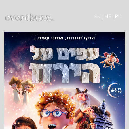
EN | HE | RU