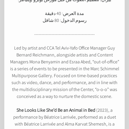
مدة العرض: 40 دقيقة
رسوم الدخول: 80 شاقل
------------------------------------------
Led by artist and CCA Tel Aviv-Yafo Office Manager Guy
Bernard Reichmann, alongside artists and Content
Managers Mona Benyamin and Esraa Abed, “out-of-office”
is a series of events to be presented in the Marc Schimmel
Multipurpose Gallery. Focused on time-based practices
such as video, dance, and performance, and in line with
the multidisciplinary mission of the Center, “o-o-o” was
conceived as a way to nurture the domestic scene.
She
L
ooks
L
ike
S
he’d
B
e an
A
nimal in
B
ed
(2023), a
performance by Béatrice Larrivée, performed as a duet
with Béatrice Larrivée and Alma Karvat Shemesh, is a