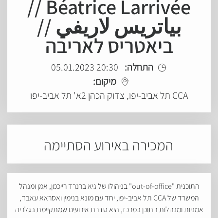
Béatrice Larrivée //
بياتريس لاريفي //
ביאטריס לאריבה
התחלה:
20:30 05.01.2023
מיקום:
CCA תל אביב-יפו, צדוק הכהן 2א' תל אביב-יפו
המכירה באירוע הסתיימה
התוכנית "out-of-office" בניהולו של גיא ברנרד רייכמן, אמן ומנהל
המשרד של CCA תל אביב-יפו, יחד עם מונא בנימין ואסראא עאבד,
אמניות ומנהלות התוכן במרכז, היא סדרת אירועים שמתקיימת בגלריה