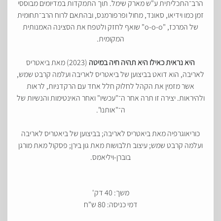
הרב־התכליתית ע"ש מארק שימל. תוך התמקדות במדיומים מבוססי
זמן כמו וידיאו, סאונד, מחול ופרפורמנס, ובהתאם לרוח הרב־תחומית
של המרכז, "o-o-o" שואף לחזק ולטפח את הסצינה האמנותית
המקומית.
היא נראית כאילו היא תהיה חיה במיטה
(2023) מאת ביאטריס
לאריבה, הוא דואט בביצוען של ביאטריס לאריבה ועלמה קרבט שמש,
אשר מזמין את הקהל לחלוק חלל אחד עם הרקדניות, לראות
ולהיראות. יצירה זו תרה אחר ה־"עכשיו" ואחר האינטימות והנשיות של
ה־"אותנו".
כוריאוגרפיה מאת ביאטריס לאריבה; בביצוען של ביאטריס לאריבה
ועלמה קרבט שמש; עיצוב תלבושות מאת גון בירן; פסקול מאת מורגן
בוברן-ויליאמס.
משך: 40 דק'
דמי כניסה: 80 ש"ח