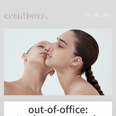
EN | HE | RU
out-of-office: