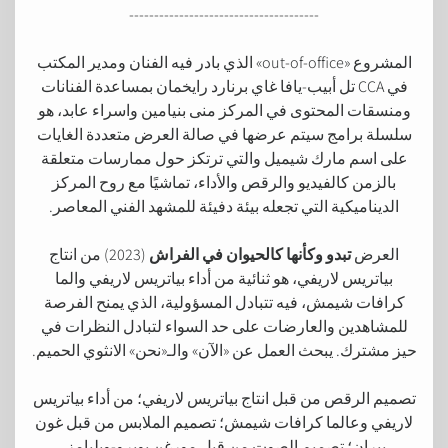
--------------------------------------
المشروع «out-of-office» الذي بادر فيه الفنان ومدير المكتب
في CCA تل أبيب-يافا غاي برنارد رايخمان بمساعدة الفنانات
ومنسقات المحتوى في المركز منى بنيامين واسراء عابد، هو
سلسلة برامج سيتم عرضها في صالة العرض متعددة الغايات
على اسم مارك شيميل والتي ترتكز حول ممارسات متعلقة
بالزمن كالفيديو والرقص والأداء، تماشيًا مع روح المركز
الديناميكية التي تجعله بيئة دفيئة للمشهد الفني المعاصر.
العرض
تبدو وكأنها كالحيوان في الفراش
(2023) من انتاج
بياتريس لاريفي، هو ثنائية من أداء بياتريس لاريفي والما
كرافات شيمش، فيه تتبادل المسؤولية، الذي يمنح الفرصة
للمشاهدين والعارضات على حد السواء لتبادل النظرات في
حيز مشترك. يبحث العمل عن «الآن» والـ«نحن» الانثوي الحميم.
تصميم الرقص من قبل انتاج بياتريس لاريفي؛ من أداء بياتريس
لاريفي وعالما كرافات شيمش؛ تصميم الملابس من قبل غون
بيران؛ تصميم الصوت من قبل مورغن بوبرو-ويليامز.