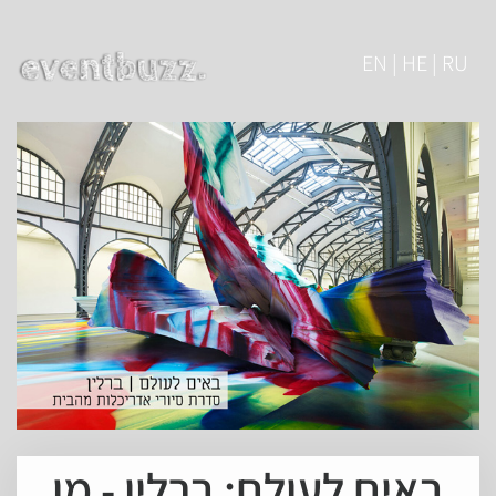
EN | HE | RU
באים לעולם: ברלין - מן