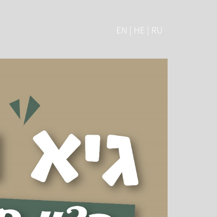
EN | HE | RU