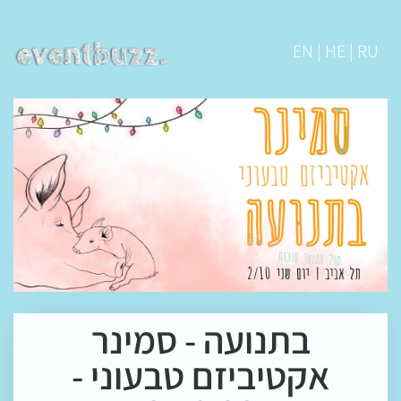
EN | HE | RU
בתנועה - סמינר
אקטיביזם טבעוני -