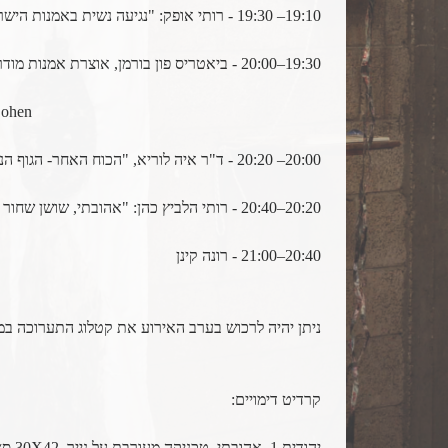
19:10– 19:30 - רותי אופק: "נגיעה נשית באמנות הישראלית" על הגישה הנשית בתערוכות בתפן בתוכן ובחומר
19:30–20:00 - ביאטריס פון בורמן, אוצרת אמנות מודרנית, מוזיאון סטדליק, אמסטרדם
Cohen
20:00– 20:20 - ד"ר איה לוריא, "הכוח האחר- הגוף הנשי
20:20–20:40 - רותי הלביץ כהן: "אהובתי, שושן שחור שושן צחור", מעברים מציור למיצב בתערוכה אהובתי במוזיאון הפתוח בתפן
20:40–21:00 - רונה קינן
ניתן יהיה לרכוש בערב האירוע את קטלוג התערוכה במחיר 
קרדיט דימויים:
יהודית 1, אהובתי, טכניקה מעורבת על נייר, 30X42 ס״מ, 2019