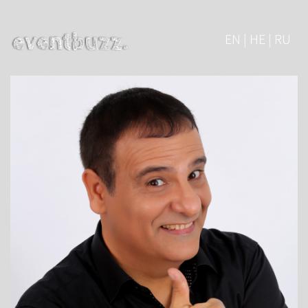
EN | HE | RU