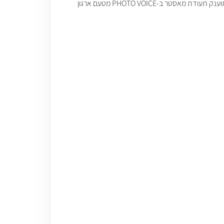
לתלמיד אשר ישתתף לפחות ב-80% מהמפגשים, ימלא אחר כל דרישות התכנית ופרקטיקום של 3 חודשים באחת מהקהילות של הארגון- תוענק תעודת מאסטר ב-PHOTO VOICE מטעם ארגון