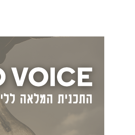
EN | HE | RU