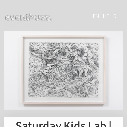
EN | HE | RU
Saturday Kids Lab |