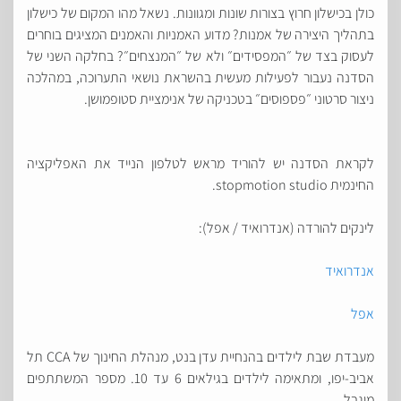
כולן בכישלון חרוץ בצורות שונות ומגוונות. נשאל מהו המקום של כישלון
בתהליך היצירה של אמנות? מדוע האמניות והאמנים המציגים בוחרים
לעסוק בצד של ״המפסידים״ ולא של ״המנצחים״? בחלקה השני של
הסדנה נעבור לפעילות מעשית בהשראת נושאי התערוכה, במהלכה
ניצור סרטוני ״פספוסים״ בטכניקה של אנימציית סטופמושן.
לקראת הסדנה יש להוריד מראש לטלפון הנייד את האפליקציה
החינמית stopmotion studio.
לינקים להורדה (אנדרואיד / אפל):
אנדרואיד
אפל
מעבדת שבת לילדים בהנחיית עדן בנט, מנהלת החינוך של CCA תל
אביב-יפו, ומתאימה לילדים בגילאים 6 עד 10. מספר המשתתפים
מוגבל.