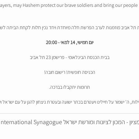
prayers, may Hashem protect our brave soldiers and bring our people
ת תל אביב מוזמנות לערב הפרשת חלה מיוחדת ויחד נכין חלות לקחת הביתה ל
יום חמישי, 14 למאי - 20:00
בבית הכנסת הבינלאומי - פרישמן 23 תל אביב
הכניסה חופשית! רישום חובה!
תרומות יתקבלו בברכה.
לות, ה' ישמור על חיילינו ויעטרם בכתר ישועה ובעטרת ניצחון להגן על עם ישראל
מציון - המכון לציונות ומורשת ישראל The Tel Aviv International Synagogu