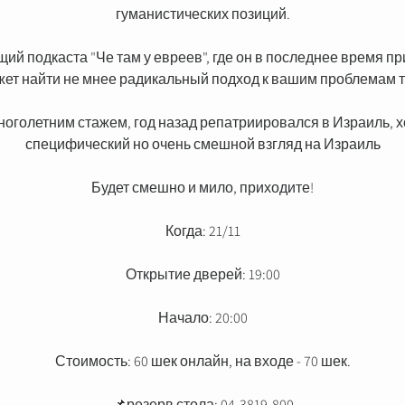
гуманистических позиций.
щий подкаста "Че там у евреев", где он в последнее время 
ет найти не мнее радикальный подход к вашим проблемам 
ноголетним стажем, год назад репатриировался в Израиль, х
специфический но очень смешной взгляд на Израиль
Будет смешно и мило, приходите!
Когда: 21/11
Открытие дверей: 19:00
Начало: 20:00
Стоимость: 60 шек онлайн, на входе - 70 шек.
📌резерв стола: 04-3819-800