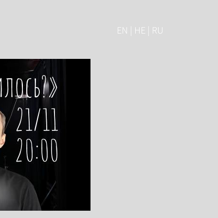
EN | HE | RU