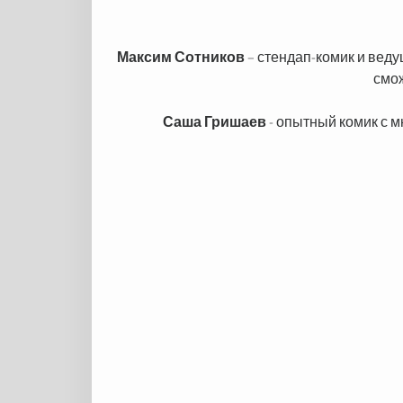
Максим Сотников
– стендап-комик и веду
смож
Саша Гришаев
- опытный комик с м