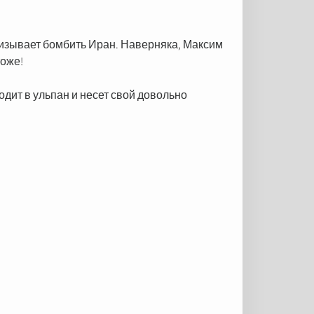
призывает бомбить Иран. Наверняка, Максим
тоже!
одит в ульпан и несет свой довольно