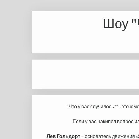
Шоу "
“Что у вас случилось?” - это 
Если у вас накипел вопрос ил
Лев Гольдорт
– основатель движения «