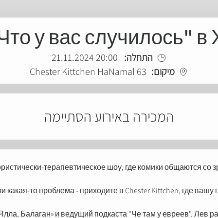
Что у вас случилось" в
20:00 21.11.2024
התחלה:
Chester Kittchen HaNamal 63
מיקום:
המכירה באירוע הסתיימה
юмористически-терапевтическое шоу, где комики общаются со 
и какая-то проблема - приходите в Chester Kittchen, где ваш
Ялла, Балаган» и ведущий подкаста "Че там у евреев". Лев 