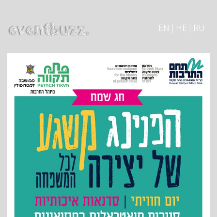
EN | HE | RU