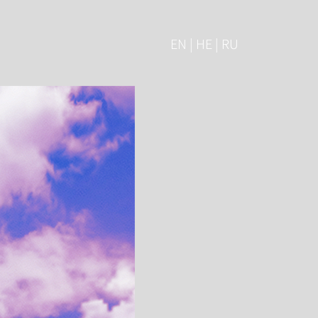
EN | HE | RU