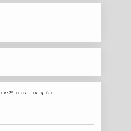
הלהקה הוותיקה חוגגת 25 שנות פעילות במסע שובר שיאים, מתחדשת ומפתיעה, ומגיעה לפסטיבל אינטימדבר!!! תכינו את עצמכם - יהיה שמיייח!