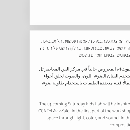
יץ' המוצגת כעת במרכז לאמנות עכשווית תל אביב-יפו.
עזרת שימוש באור, צבע וסאונד. בחלקה השני של הסדנה
וניים, צבעים וחומרים נוספים.
كبوت)
»، المعروض حالياً في مركز الفن المعاصر تل
دم الفنان الضوء، اللون، والصوت لخلق أجواء
ا فنية متعددة الطبقات باستخدام طاولة ضوء،
The upcoming Saturday Kids Lab will be inspire
CCA Tel Aviv-Yafo. In the first part of the works
space through light, color, and sound. In th
compositio