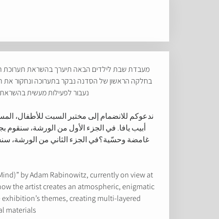
מעבדת שבת לילדים הבאה תיערך בהשראת תערוכת ה
בחלקה הראשון של הסדנה נבקר בתערוכה ונחקור את העבו
נעבור לפעילות מעשית בהשראת נו
ندعوكم للانضمام إلى مختبر السبت للأطفال، المس
أبيب يافا. في الجزء الأول من الورشة، سنقوم
غامضة وحسّية؟في الجزء الثاني من الورشة، سن
Mind)” by Adam Rabinowitz, currently on view at
g how the artist creates an atmospheric, enigmatic
e exhibition’s themes, creating multi-layered
l materials.