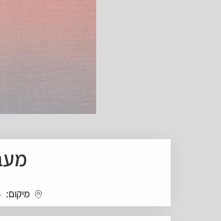
מעבד
מיקום:
o