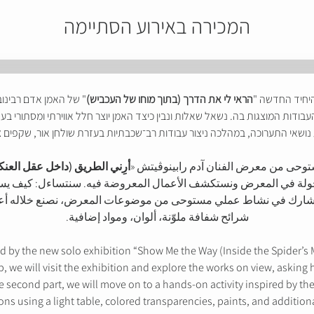
המכירה באירוע הסתיימה
יחיד החדשה "
הראי לי את הדרך (בתוך מוחו של העכביש)
" של האמן אדם רבינוב
דות המוצגות בה. נשאל שאלות ונבין כיצד האמן יוצר חלל אווירתי ומסתורי ב
שאי התערוכה, במהלכה ניצור עבודות רב־שכבתיות בעזרת שולחן אור, שקפים צבע
توحى من معرض الفنان آدم رابينوڤيتش «
أرِني الطريق (داخل عقل العن
 بجولة في المعرض ونستكشف الأعمال المعروضة فيه. سنتساءل: كيف يستخ
شارك في نشاط عملي مستوحى من موضوعات المعرض، نصنع خلاله أعمالً
شرائح شفافة ملوّنة، ألوان، ومواد إضافية.
d by the new solo exhibition “Show Me the Way (Inside the Spider’s 
hop, we will visit the exhibition and explore the works on view, askin
e second part, we will move on to a hands-on activity inspired by th
ns using a light table, colored transparencies, paints, and additiona