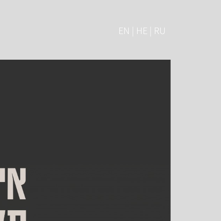
EN | HE | RU