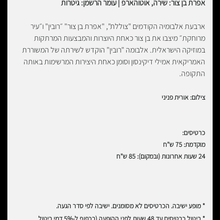
אפרת בן צור:
שירה, אוטוהארפ |
עומר הרשמן: גיטרות
ארבעת אלבומיה הקודמים "צוללת", "אפרת בן צור" ״רובין" ו״עיר
מרוחקת״ מיצבו את בן צור כאחת היוצרות והמבצעות המרתקות
במוזיקה הישראלית. אלבומה "רובין" הוקדש לשירתה של המשוררת
האמריקאית אמילי דיקינסון וסומן כאחת היצירות המרשימות באותה
התקופה.
צילום: אורית פניני
כרטיסים:
מוקדמת: 75 ש"ח
24 שעות אחרונות (ובמקום): 85 ש"ח
* מופע ישיבה. הכרטיסים לא מסומנים. ישיבה לפי סדר הגעה.
* ביטול כרטיסים עד 48 שעות לפני ההופעה (בכפוף ל-5% דמי ביטול