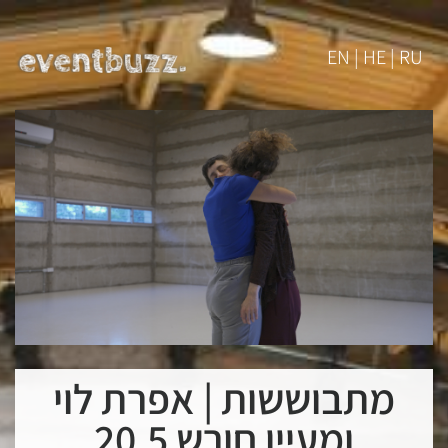
EN | HE | RU
מתבוששות | אפרת לוי
ומעיין חורש 20.5