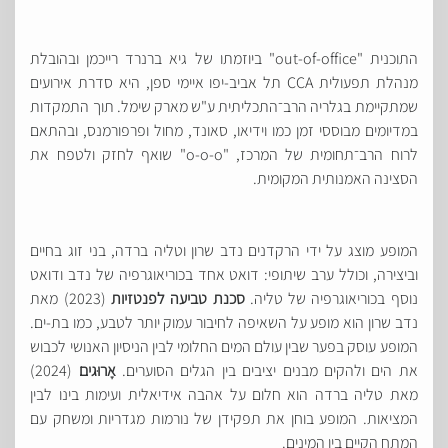
התוכנית "out-of-office" ביוזמתו של גיא ברנרד רייכמן ובהובלת
מנהלת תפעולית CCA תל אביב-יפו איימי ספן, היא סדרת אירועים
שמתקיימת בגלריה הרב־התכליתית ע"ש מארק שימל. תוך התמקדות
במדיומים מבוססי זמן כמו וידיאו, סאונד, מחול ופרפורמנס, ובהתאם
לרוח הרב־תחומית של המרכז, "o-o-o" שואף לחזק ולטפח את
הסצינה האמנותית המקומית.
המופע מוצג על ידי הרקדנים נדב שרון וטליה ברדה, בני זוג בחיים
וביצירה, וכולל ערב שיתופי: דואט אחד בכוריאוגרפיה של נדב ודואט
נוסף בכוריאוגרפיה של טליה.
סכנת טביעה לפנטזיות
(2023) מאת
נדב שרון הוא מופע על השאיפה לחיבור עמוק יותר לטבע, כמו בת-ים.
המופע עוסק בפער שבין עולם המים החלומי לבין הניסיון האנושי לכבוש
את הים ולהקים מבנים יציבים בין הגלים הסוערים.
אָרוּגים
(2024)
מאת טליה ברדה הוא חלום על אהבה אידיאלית ועימות בינו לבין
המציאות. המופע בוחן את תפקידן של נורמות מגדריות ומשחק עם
המתח הקיים בין המינים.