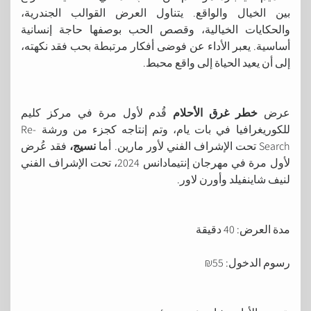
بين الخيال والواقع. يتناول العرض القوالب الجندرية،
والحكايات الخيالية، وقصص الحب بوصفها حاجة إنسانية
أساسية. يعبر الأداء عن فوضى أفكار مرتبطة بحب فقد نكهته،
إلى أن يعيد الحياة إلى واقع محبط.
عرض
خطر غرق الأحلام
قُدم لأول مرة في مركز كليم
للكوريغرافيا في بات يام، وتم إنتاجه كجزء من ورشة Re-
Search تحت الإشراف الفني لأور مارين. أما
نسيج،
فقد عُرض
لأول مرة في مهرجان إنتيمادانس 2024، تحت الإشراف الفني
لنيف شاينفيلد وأورن لاور.
مدة العرض: 40 دقيقة
رسوم الدخول: 55₪