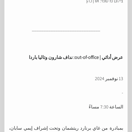
צילום פרסומי: אורן כהן
_____________________________
عرض أدائي | out-of-office: نداف شارون وتاليا باردا
13 نوفمبر 2024
-
الساعة 7:30 مساءً
بمبادرة من غاي برنارد ريتشمان وتحت إشراف إيمي سابان،