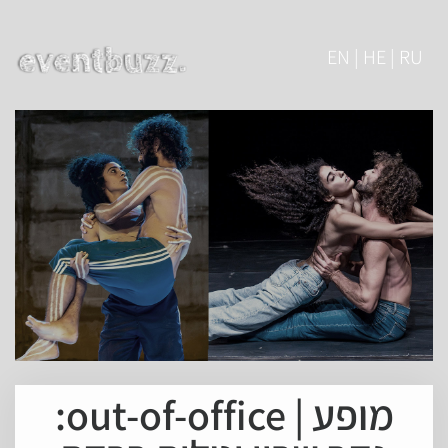
EN | HE | RU
מופע | out-of-office: