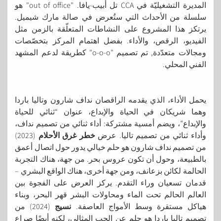
المديرة التشغيليّة في CCA تل أبيب-يافا. "out of office" هو
سلسلة من الأحداث التي ستُعرض في صالة مارك شيميل.
يرتكز هذا المشروع على النشاطات المتعلّقة بالزمن مثل
الفيديو، الرقص، والأداء. بفضل اهتمام المركز بتخصّصات
ومجالات متعدّدة, تم تصميم "o-o-o" كطريقة لدعم المشهد
الفني المحلي.
يحمل الأداء، الذي يقدمه الراقصان نداف شارون وتاليا باردا
وهما شريكان في الحياة والإبداع، عنوان “ثنائي للحياة
والإبداع”، ويضم أمسية مشتركة: أداء ثنائي من تصميم نداف،
وأداء ثنائي من تصميم تاليا. عرض
خطر غرق الأحلام
(2023)
من تصميم نداف شارون هو حلم خيالي يدور حول اتصال أعمق
بالطبيعة، وحول أن تكون عروس بحر. من جهة، هناك التجربة
الحالمة لكائن بزعانف، ومن جهة أخرى، هناك الواقع البشري –
قدمان تسعيان وراء التقدم. يركز العرض على الفجوة بين
العالم الحالم تحت الماء ومحاولات البشر قهر البحر، وبناء
هياكل مستقرة وسط الأمواج العاصفة.
نسيج
(2024) من
تصميم تاليا باردا هو حلم عن الحب المثالي، لكنه أيضًا صراع