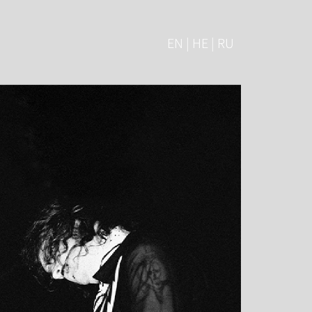
EN | HE | RU