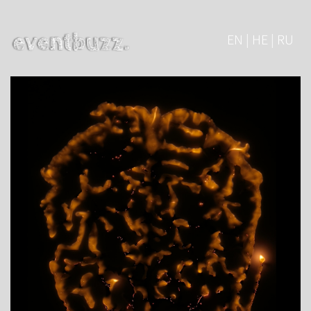
EN | HE | RU