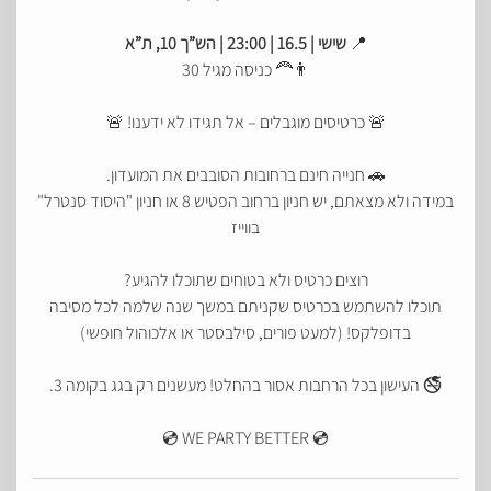
📍
שישי | 16.5 | 23:00 | הש”ך 10, ת”א
👨‍🦰 כניסה מגיל 30
🚨 כרטיסים מוגבלים – אל תגידו לא ידענו! 🚨
🚗 חנייה חינם ברחובות הסובבים את המועדון.
במידה ולא מצאתם, יש חניון ברחוב הפטיש 8 או חניון "היסוד סנטרל"
בווייז
רוצים כרטיס ולא בטוחים שתוכלו להגיע?
תוכלו להשתמש בכרטיס שקניתם במשך שנה שלמה לכל מסיבה
בדופלקס! (למעט פורים, סילבסטר או אלכוהול חופשי)
🚭 העישון בכל הרחבות אסור בהחלט! מעשנים רק בגג בקומה 3.
💿 WE PARTY BETTER 💿