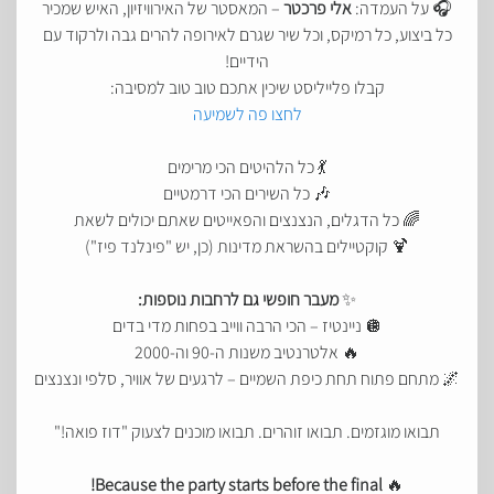
🎧 על העמדה:
אלי פרכטר
– המאסטר של האירוויזיון, האיש שמכיר
כל ביצוע, כל רמיקס, וכל שיר שגרם לאירופה להרים גבה ולרקוד עם
הידיים!
קבלו פלייליסט שיכין אתכם טוב טוב למסיבה:
לחצו פה לשמיעה
💃 כל הלהיטים הכי מרימים
🎶 כל השירים הכי דרמטיים
🌈 כל הדגלים, הנצנצים והפאייטים שאתם יכולים לשאת
🍹 קוקטיילים בהשראת מדינות (כן, יש "פינלנד פיז")
✨
מעבר חופשי גם לרחבות נוספות:
🪩 ניינטיז – הכי הרבה ווייב בפחות מדי בדים
🔥 אלטרנטיב משנות ה-90 וה-2000
🌌 מתחם פתוח תחת כיפת השמיים – לרגעים של אוויר, סלפי ונצנצים
תבואו מוגזמים. תבואו זוהרים. תבואו מוכנים לצעוק "דוז פואה!"
Because the party starts before the final!
🔥